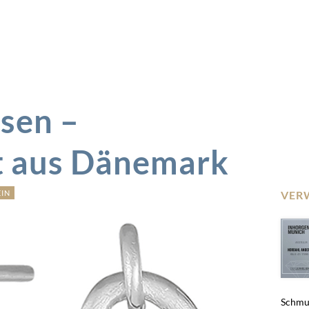
sen –
t aus Dänemark
IN
VER
Schmuc