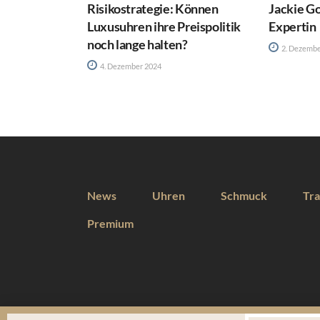
Risikostrategie: Können
Jackie Go
Luxusuhren ihre Preispolitik
Expertin
noch lange halten?
2. Dezembe
4. Dezember 2024
News
Uhren
Schmuck
Tra
Premium