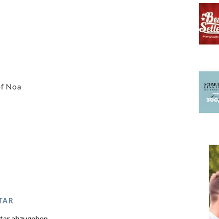
of Noa
TAR
tar abzugeben.