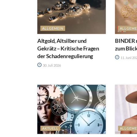
ALLGEMEIN
ALLGEME
Altgold, Altsilber und
BINDER m
Gekrätz – Kritische Fragen
zum Blic
der Schadenregulierung
11. Juni 20
30. Juli 2026
AKTUELL
ALLGEME