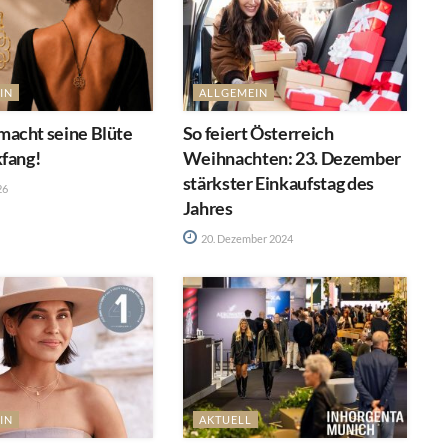
IN
ALLGEMEIN
acht seine Blüte
So feiert Österreich
kfang!
Weihnachten: 23. Dezember
stärkster Einkaufstag des
26
Jahres
20. Dezember 2024
IN
AKTUELL