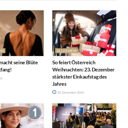
IN
ALLGEMEIN
acht seine Blüte
So feiert Österreich
kfang!
Weihnachten: 23. Dezember
stärkster Einkaufstag des
26
Jahres
20. Dezember 2024