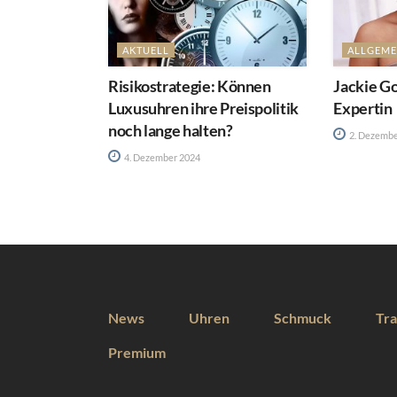
AKTUELL
ALLGEME
Risikostrategie: Können
Jackie Go
Luxusuhren ihre Preispolitik
Expertin
noch lange halten?
2. Dezembe
4. Dezember 2024
News
Uhren
Schmuck
Tra
Premium