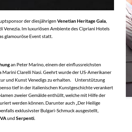
uptsponsor der diesjährigen
Venetian Heritage Gala
,
di Venezia. Im luxuriösen Ambiente des Cipriani Hotels
as glamouröse Event statt.
ihung
an Peter Marino, einem der einflussreichsten
a Marini Clarelli Nasi. Geehrt wurde der US-Amerikaner
ultur und Kunst Venedigs zu erhalten. Unterstützung
nso tief in der italienischen Kunstgeschichte verankert
amen zweier Gemälde enthüllt, welche mit Hilfe der
riert werden können. Darunter auch „Der Heilige
falls exklusivster Bulgari-Schmuck ausgestellt,
IVA
und
Serpenti
.