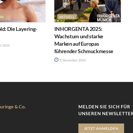
IN
AKTUELL
ld: Die Layering-
INHORGENTA 2025:
Wachstum und starke
Marken auf Europas
r 2024
führender Schmuckmesse
8. November 2024
uringe & Co.
MELDEN SIE SICH FÜR
UNSEREN NEWSLETTER
JETZT ANMELDEN