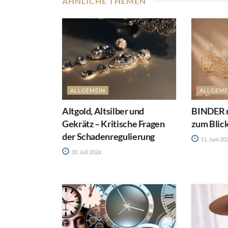
ÄHNLICHE THEMEN
ALLGEMEIN
ALLGEME
Altgold, Altsilber und
BINDER m
Gekrätz – Kritische Fragen
zum Blic
der Schadenregulierung
11. Juni 20
30. Juli 2026