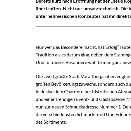
Bereits kurz nach Eröffnung hat der „neue Kop
übertroffen. Nicht nur umsatztechnisch. Die
unternehmerischen Konzeptes hat ihn direkt i
Nur wer das Besondere macht, hat Erfolg“, lautet
Tradition als es darum ging, neben dem Stammge
Und für dieses Besondere wählte man ganz bewu
Die zweitgrößte Stadt Vorarlbergs überzeugt n
großen Bevölkerungszuwachs, sondern auch dur
inklusive dem Charme einer historischen Altst
und einer trendigen Event- und Gastroszene. M
nun zur neuen Schmuckadresse Nummer 1. Denn g
die verschiedensten Schmuck- und Uhr-Erlebni
des Sortiments.