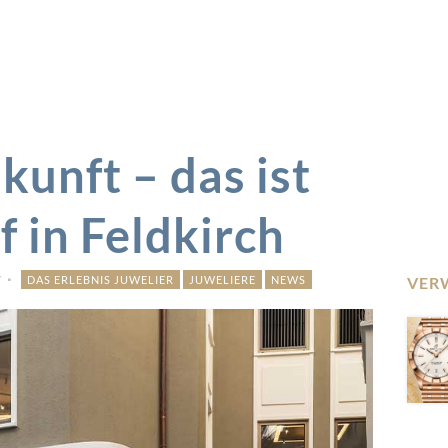
kunft – das ist
f in Feldkirch
r
DAS ERLEBNIS JUWELIER
JUWELIERE
NEWS
VER