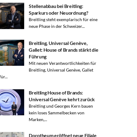
Stellenabbau bei Breitling:
Sparkurs oder Neuordnung?
Breitling steht exemplarisch für eine
neue Phase in der Schweizer...
Breitling, Universal Genève,
Gallet: House of Brands stärkt die
Führung
Mit neuen Verantwortlichkeiten für
Breitling, Universal Genève, Gallet
ür...
Breitling House of Brands:
Universal Genève kehrt zurück
Breitling und Georges Kern bauen
kein loses Sammelbecken von
Marken,...
Dorotheum eröffnet neue Filiale