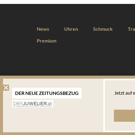
News
Uhren
Schmuck
Tra
Premium
DIESE WEBSEITE VERWENDET COOKIES
Jetzt auf
DER NEUE ZEITUNGSBEZUG
Wir verwenden Cookies um Ihnen eine optimale Benutzererfahrung 
Endgerät abgelegt werden. Um die Website weiterhin zu nutzen,
verwalten welche davon Sie akzeptieren.
Bitte beachten Sie, dass Sie Ihren Browser so einstellen können, dass Sie über das Setzen vo
bestimmte Fälle oder generell ausschließen können. Jeder Browser unterscheidet sich in der Art
Ihnen erläutert, wie Sie Ihre Cookie-Einstellungen ändern können. Mehr in der
Datenschutzerk