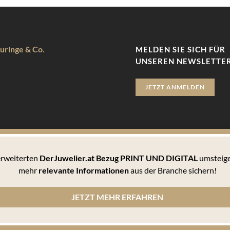
uringe & Co.
MELDEN SIE SICH FÜR
UNSEREN NEWSLETTER
JETZT ANMELDEN
 erweiterten
DerJuwelier.at Bezug PRINT UND DIGITAL
umsteige
zu bieten. Hierbei handelt es sich um kleine Textdateien, die auf 
mehr
relevante Informationen
aus der Branche sichern!
 können Sie sämtlichen Cookies zustimmen oder unter den Einstellu
JETZT MEHR ERFAHREN
n Cookies informiert werden und einzeln über deren Annahme entscheiden oder die Annahme von Cookie
, wie er die Cookie-Einstellungen verwaltet. Diese ist in dem Hilfemenü jedes Browsers beschrieben,
lärung
© 2010-2026 DERJUWELIER.at