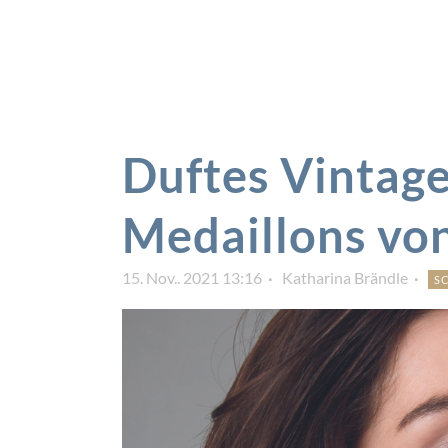
Duftes Vintage
Medaillons vo
15. Nov.. 2021 13:16
Katharina Brändle
S