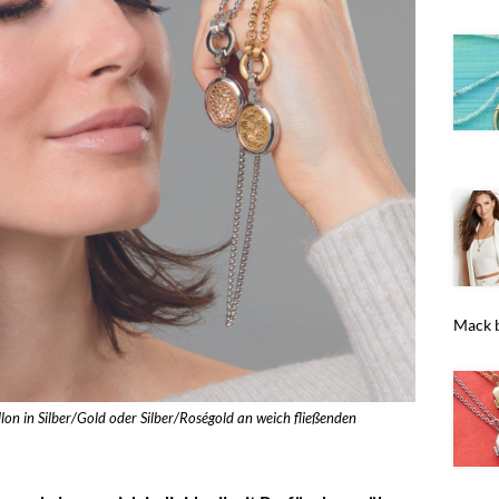
Mack b
n in Silber/Gold oder Silber/Roségold an weich fließenden