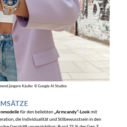
end jüngere Käufer. © Google AI Studios
UMSÄTZE
renmodelle
für den beliebten
„Armcandy“-Look
mit
ation, die Individualität und Stilbewusstsein in den
tionäre Geschäft unverzichtbar: Rund 75 % der Gen Z