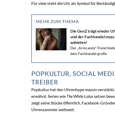
Für viele steht die Uhr als Symbol für Beständigke
MEHR ZUM THEMA
Die GenZ trägt wieder U
und der Fachhandel muss
anbieten!
Der „Armcandy“-Trend biete
dem Fachhandel große
Chancen, eine jüngere Zielgruppe anzusprechen.
Wer frühzeitig in diese Entwicklung investiert, ka
sich langfristig...
POPKULTUR, SOCIAL MEDI
TREIBER
Popkultur hat den Uhrenhype massiv verstärkt.
erwähnt, Serien wie
The White Lotus
setzen bewu
zeigt seine Stücke öffentlich, Facebook-Gründe
Uhrensammler weltweit.