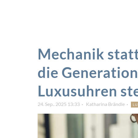
Mechanik stat
die Generation
Luxusuhren st
24. Sep.. 2025 13:33
Katharina Brändle
LU