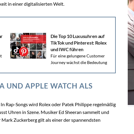
it in einer digitalisierten Welt.
hr
Die Top 10 Luxusuhren auf
TikTok und Pinterest: Rolex
und IWC führen
t
Für eine gelungene Customer
Journey wächst die Bedeutung
von Social Media-Plattformen wie Pinterest und
nn
TikTok. Doch wie performen die einzelnen...
A UND APPLE WATCH ALS
 In Rap-Songs wird Rolex oder Patek Philippe regelmäßig
sst Uhren in Szene. Musiker Ed Sheeran sammelt und
r Mark Zuckerberg gilt als einer der spannendsten