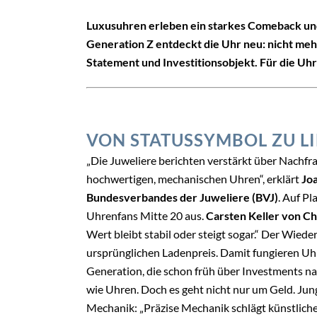
Luxusuhren erleben ein starkes Comeback und 
Generation Z entdeckt die Uhr neu: nicht mehr
Statement und Investitionsobjekt. Für die Uh
VON STATUSSYMBOL ZU L
„Die Juweliere berichten verstärkt über Nachfr
hochwertigen, mechanischen Uhren“, erklärt
Jo
Bundesverbandes der Juweliere (BVJ)
. Auf P
Uhrenfans Mitte 20 aus.
Carsten Keller von C
Wert bleibt stabil oder steigt sogar.“ Der Wiede
ursprünglichen Ladenpreis. Damit fungieren Uh
Generation, die schon früh über Investments na
wie Uhren. Doch es geht nicht nur um Geld. Jung
Mechanik: „Präzise Mechanik schlägt künstliche