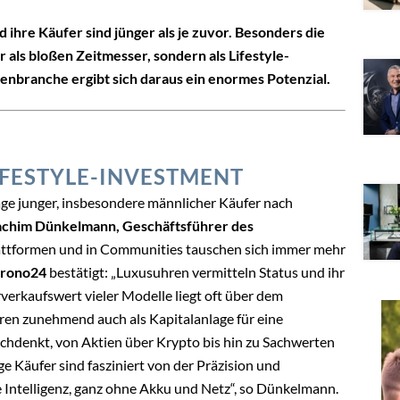
ihre Käufer sind jünger als je zuvor. Besonders die
 als bloßen Zeitmesser, sondern als Lifestyle-
renbranche ergibt sich daraus ein enormes Potenzial.
IFESTYLE-INVESTMENT
age junger, insbesondere männlicher Käufer nach
achim Dünkelmann, Geschäftsführer des
lattformen und in Communities tauschen sich immer mehr
hrono24
bestätigt: „Luxusuhren vermitteln Status und ihr
rverkaufswert vieler Modelle liegt oft über dem
ren zunehmend auch als Kapitalanlage für eine
chdenkt, von Aktien über Krypto bis hin zu Sachwerten
e Käufer sind fasziniert von der Präzision und
 Intelligenz, ganz ohne Akku und Netz“, so Dünkelmann.