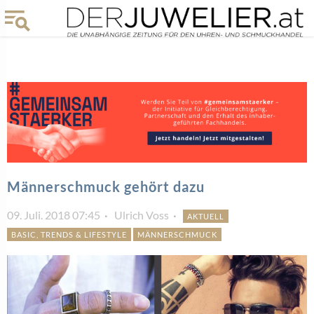
Männerschmuck gehört dazu
09. Juli. 2018 07:45
Ulrich Voss
AKTUELL
BASIC, TRENDS & LIFESTYLE
MÄNNERSCHMUCK