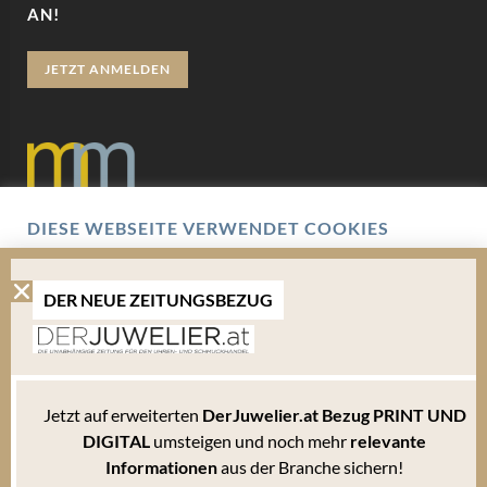
AN!
JETZT ANMELDEN
DIESE WEBSEITE VERWENDET COOKIES
Datenschutz
Wir verwenden Cookies um Ihnen eine optimale
Benutzererfahrung zu bieten. Hierbei handelt es sich um
Impressum
kleine Textdateien, die auf Ihrem Endgerät abgelegt werden.
DER NEUE ZEITUNGSBEZUG
Um die Website weiterhin zu nutzen, können Sie sämtlichen
Cookies zustimmen oder unter den Einstellungen verwalten
AGB
welche davon Sie akzeptieren.
Mediadaten
Bitte beachten Sie, dass Sie Ihren Browser so einstellen können, dass Sie über das Setzen
Jetzt auf erweiterten
DerJuwelier.at Bezug PRINT UND
von Cookies informiert werden und einzeln über deren Annahme entscheiden oder die
Annahme von Cookies für bestimmte Fälle oder generell ausschließen können. Jeder
DIGITAL
umsteigen und noch mehr
relevante
Browser unterscheidet sich in der Art, wie er die Cookie-Einstellungen verwaltet. Diese
Informationen
aus der Branche sichern!
ist in dem Hilfemenü jedes Browsers beschrieben, welches Ihnen erläutert, wie Sie Ihre