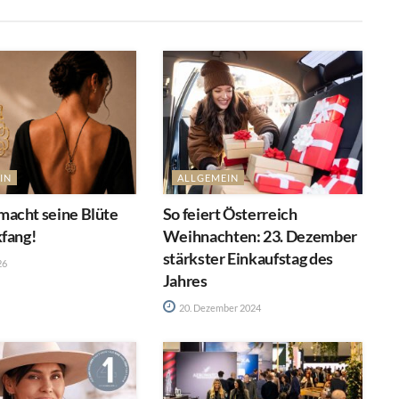
IN
ALLGEMEIN
acht seine Blüte
So feiert Österreich
kfang!
Weihnachten: 23. Dezember
stärkster Einkaufstag des
26
Jahres
20. Dezember 2024