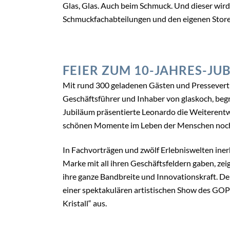
Glas, Glas. Auch beim Schmuck. Und dieser wird 
Schmuckfachabteilungen und den eigenen Stor
FEIER ZUM 10-JAHRES-JU
Mit rund 300 geladenen Gästen und Pressevertre
Geschäftsführer und Inhaber von glaskoch, beg
Jubiläum präsentierte Leonardo die Weiterentw
schönen Momente im Leben der Menschen noch s
In Fachvorträgen und zwölf Erlebniswelten inerh
Marke mit all ihren Geschäftsfeldern gaben, zei
ihre ganze Bandbreite und Innovationskraft. D
einer spektakulären artistischen Show des GOP
Kristall“ aus.