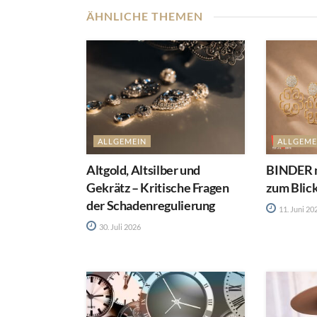
ÄHNLICHE THEMEN
ALLGEMEIN
ALLGEME
Altgold, Altsilber und
BINDER m
Gekrätz – Kritische Fragen
zum Blic
der Schadenregulierung
11. Juni 20
30. Juli 2026