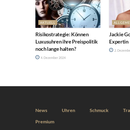
AKTUELL
ALLGEME
Risikostrategie: Können
Jackie Go
Luxusuhren ihre Preispolitik
Expertin
noch lange halten?
2. Dezembe
4. Dezember 2024
News
Uhren
Schmuck
Tra
Premium