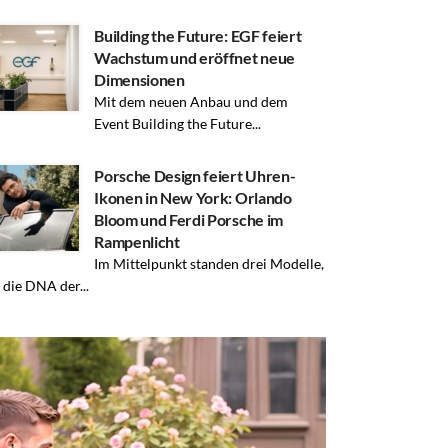
Building the Future: EGF feiert
Wachstum und eröffnet neue
Dimensionen
Mit dem neuen Anbau und dem
Event Building the Future...
Porsche Design feiert Uhren-
Ikonen in New York: Orlando
Bloom und Ferdi Porsche im
Rampenlicht
Im Mittelpunkt standen drei Modelle,
r die DNA der...