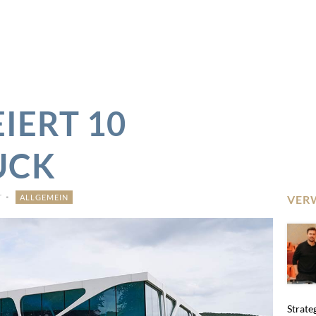
IERT 10
UCK
r
ALLGEMEIN
VER
Strate