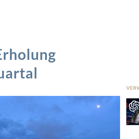
Erholung
uartal
VER