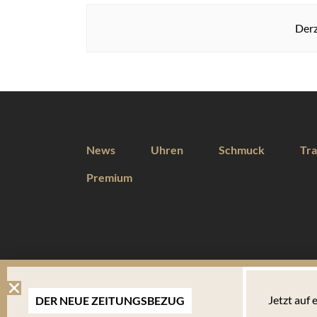
Derz
News
Uhren
Schmuck
Tra
Premium
DIESE WEBSEITE VERWENDET COOKIES
Jetzt auf
DER NEUE ZEITUNGSBEZUG
Wir verwenden Cookies um Ihnen eine optimale Benutzererfahrung 