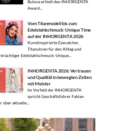
Bulova erhielt den INHORGENTA
Award...
Vom Titanmodell bis zum
Edelstahlschmuck: Unique Time
auf der INHORGENTA 2026
Kunstinspirierte Eyecatcher,
Titanuhren für den Alltag und
trächtiger Edelstahlschmuck: Unique...
INHORGENTA 2026: Vertrauen
und Qualität in bewegten Zeiten
mit Meister
Im Vorfeld der INHORGENTA
spricht Geschäftsführer Fabian
r über aktuelle...