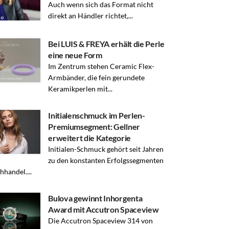
Auch wenn sich das Format nicht
direkt an Händler richtet,...
Bei LUIS & FREYA erhält die Perle
eine neue Form
Im Zentrum stehen Ceramic Flex-
Armbänder, die fein gerundete
Keramikperlen mit...
Initialenschmuck im Perlen-
Premiumsegment: Gellner
erweitert die Kategorie
Initialen-Schmuck gehört seit Jahren
zu den konstanten Erfolgssegmenten
hhandel....
Bulova gewinnt Inhorgenta
Award mit Accutron Spaceview
Die Accutron Spaceview 314 von