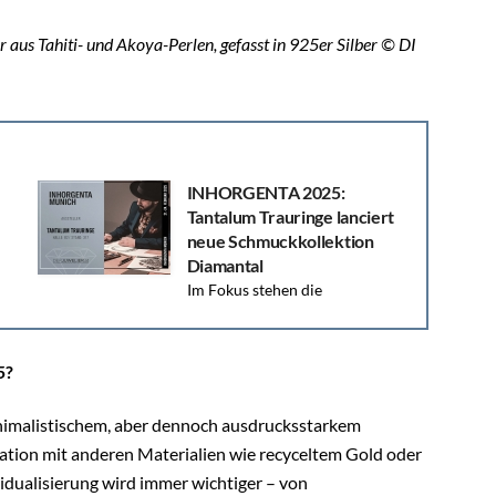
r aus Tahiti- und Akoya-Perlen, gefasst in 925er Silber © DI
INHORGENTA 2025:
Tantalum Trauringe lanciert
neue Schmuckkollektion
Diamantal
Im Fokus stehen die
erfolgreiche Etablierung der neuen Kollektion
„Diamantal”, die Erschließung neuer Märkte in
Europa sowie die Optimierung digitaler...
5?
inimalistischem, aber dennoch ausdrucksstarkem
ion mit anderen Materialien wie recyceltem Gold oder
vidualisierung wird immer wichtiger – von