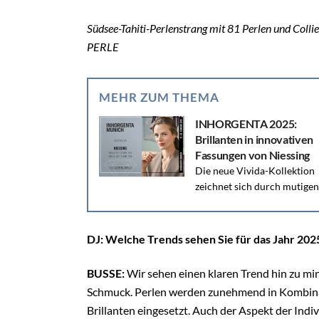
Südsee-Tahiti-Perlenstrang mit 81 Perlen und Collie
PERLE
MEHR ZUM THEMA
INHORGENTA 2025:
Brillanten in innovativen
Fassungen von Niessing
Die neue Vivida-Kollektion
zeichnet sich durch mutigen
Minimalismus und architektonische Präzision aus
und interpretiert modernen Brillantschmuck auf
innovative Weise.
DJ: Welche Trends sehen Sie für das Jahr 202
BUSSE:
Wir sehen einen klaren Trend hin zu m
Schmuck. Perlen werden zunehmend in Kombinat
Brillanten eingesetzt. Auch der Aspekt der Indi