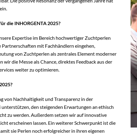
hlbar. Die positive Resonanz der vergangenen Jahre hat
ein.
e für die INHORGENTA 2025?
unsere Expertise im Bereich hochwertiger Zuchtperlen
e Partnerschaften mit Fachhändlern eingehen,
eutung von Zuchtperlen als zentrales Element moderner
 wir die Messe als Chance, direktes Feedback aus der
rvices weiter zu optimieren.
 2025?
ng von Nachhaltigkeit und Transparenz in der
 unterstützen, den steigenden Erwartungen an ethisch
ht zu werden. Außerdem setzen wir auf innovative
cht erscheinen lassen. Ein weiterer Schwerpunkt ist die
it sie Perlen noch erfolgreicher in ihren eigenen