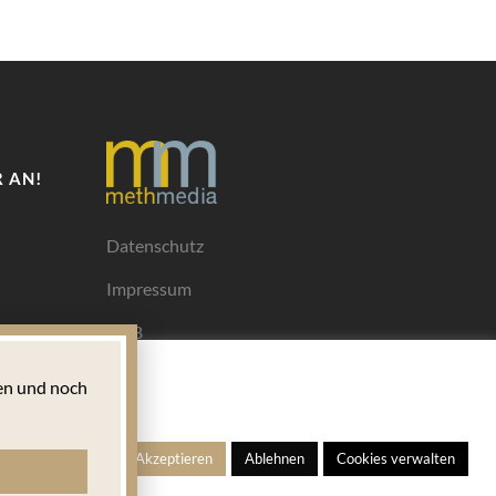
 AN!
Datenschutz
Impressum
AGB
Mediadaten
n und noch
Ihrem
ngen
Alle Akzeptieren
Ablehnen
Cookies verwalten
s für