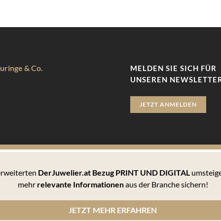
uringe & Co.
MELDEN SIE SICH FÜR
UNSEREN NEWSLETTER
JETZT ANMELDEN
 erweiterten
DerJuwelier.at Bezug PRINT UND DIGITAL
umsteige
zu bieten. Hierbei handelt es sich um kleine Textdateien, die auf 
mehr
relevante Informationen
aus der Branche sichern!
 können Sie sämtlichen Cookies zustimmen oder unter den Einstellu
JETZT MEHR ERFAHREN
n Cookies informiert werden und einzeln über deren Annahme entscheiden oder die Annahme von Cookie