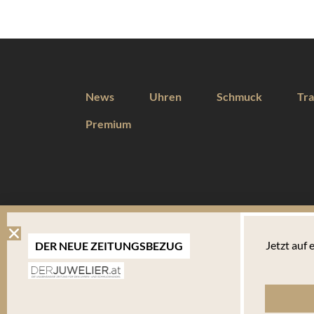
News
Uhren
Schmuck
Tra
Premium
DIESE WEBSEITE VERWENDET COOKIES
Jetzt auf
DER NEUE ZEITUNGSBEZUG
Wir verwenden Cookies um Ihnen eine optimale Benutzererfahrung 
Endgerät abgelegt werden. Um die Website weiterhin zu nutzen,
verwalten welche davon Sie akzeptieren.
Bitte beachten Sie, dass Sie Ihren Browser so einstellen können, dass Sie über das Setzen vo