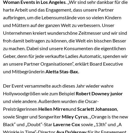
Woman Events in Los Angeles
. „Wir sind sehr dankbar für die
harte Arbeit und das Engagement, dass unsere Partner
aufbringen, um die Lebensumstände von so vielen Kindern
und Müttern auf der ganzen Welt zu verbessern. Unser
Unternehmen kreiert wunderschöne Zeitmesser und wir sind
froh damit beitragen zu können, die Welt ein bisschen Besser
zu machen. Dabei sind unsere Konsumenten die eigentlichen
Geber, denn für jede verkaufte Ladies Automatic, spenden wir
an unsere Partner Organisationen“, erklärt Board Executive
und Mitbegründerin
Aletta Stas-Bax.
Der Event versammelte auch dieses Jahr wieder wahre
Hollywoodgrößen wie zum Beispiel
Robert Downey junior
und viele andere. Außerdem wurden die Oscar-
Preisträgerinnen
Hellen Mirren
und
Scarlett Johansson
,
sowie Singer und Songwriter
Miley Cyrus
, „Orange is the new
Black“ und „Doubt“-Star
Laverne Cox
sowie „13th“ und „A
Wrinkle in Time“-Director
Ava DuVernay
für ihr Engagement