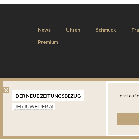
News
Uhren
Schmuck
Tra
Premium
DIESE WEBSEITE VERWENDET COOKIES
Jetzt auf
DER NEUE ZEITUNGSBEZUG
Wir verwenden Cookies um Ihnen eine optimale Benutzererfahrung 
Endgerät abgelegt werden. Um die Website weiterhin zu nutzen,
verwalten welche davon Sie akzeptieren.
Bitte beachten Sie, dass Sie Ihren Browser so einstellen können, dass Sie über das Setzen vo
bestimmte Fälle oder generell ausschließen können. Jeder Browser unterscheidet sich in der Art
Ihnen erläutert, wie Sie Ihre Cookie-Einstellungen ändern können. Mehr in der
Datenschutzerk