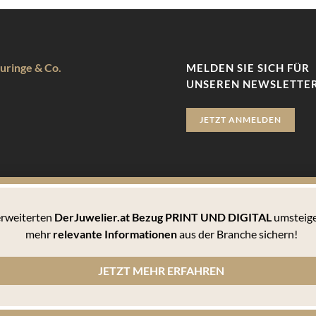
uringe & Co.
MELDEN SIE SICH FÜR
UNSEREN NEWSLETTER
JETZT ANMELDEN
 erweiterten
DerJuwelier.at Bezug PRINT UND DIGITAL
umsteige
zu bieten. Hierbei handelt es sich um kleine Textdateien, die auf 
mehr
relevante Informationen
aus der Branche sichern!
 können Sie sämtlichen Cookies zustimmen oder unter den Einstellu
JETZT MEHR ERFAHREN
n Cookies informiert werden und einzeln über deren Annahme entscheiden oder die Annahme von Cookie
, wie er die Cookie-Einstellungen verwaltet. Diese ist in dem Hilfemenü jedes Browsers beschrieben,
lärung
© 2010-2026 DERJUWELIER.at