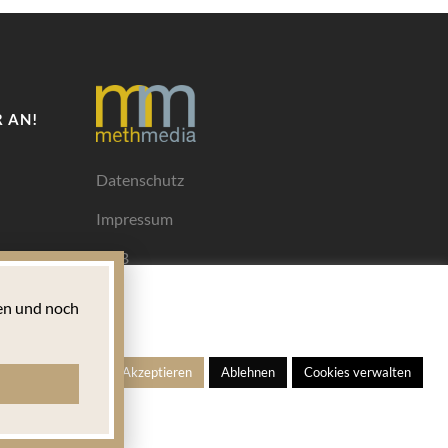
 AN!
Datenschutz
Impressum
AGB
Mediadaten
n und noch
Ihrem
ngen
Alle Akzeptieren
Ablehnen
Cookies verwalten
s für
 welches