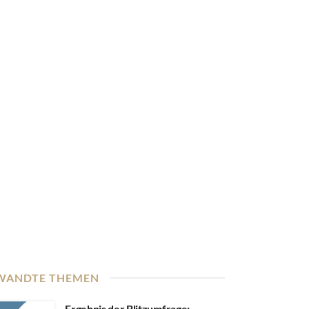
WANDTE THEMEN
Ergebnis der Blitzumfrage: