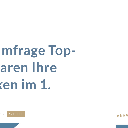
umfrage Top-
aren Ihre
en im 1.
r
AKTUELL
VER