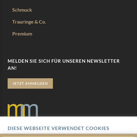
Schmuck
Trauringe & Co.
Premium
MELDEN SIE SICH FÜR UNSEREN NEWSLETTER
AN!
JETZT ANMELDEN
DIESE WEBSEITE VERWENDET COOKIES
Datenschutz
Wir verwenden Cookies um Ihnen eine optimale