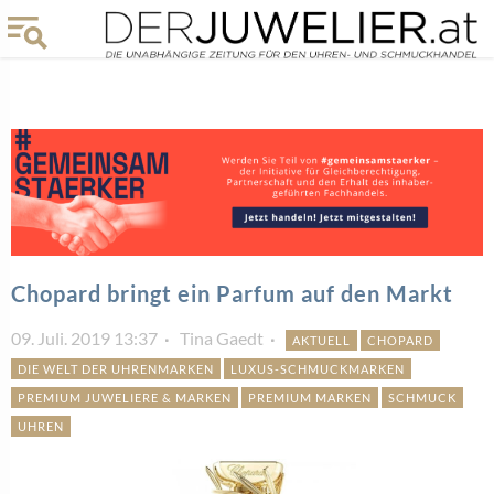
Chopard bringt ein Parfum auf den Markt
09. Juli. 2019 13:37
Tina Gaedt
AKTUELL
CHOPARD
DIE WELT DER UHRENMARKEN
LUXUS-SCHMUCKMARKEN
PREMIUM JUWELIERE & MARKEN
PREMIUM MARKEN
SCHMUCK
UHREN