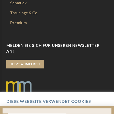
Schmuck
Trauringe & Co.
Premium
MELDEN SIE SICH FÜR UNSEREN NEWSLETTER
AN!
JETZT ANMELDEN
DIESE WEBSEITE VERWENDET COOKIES
Datenschutz
Wir verwenden Cookies um Ihnen eine optimale
Benutzererfahrung zu bieten. Hierbei handelt es sich um