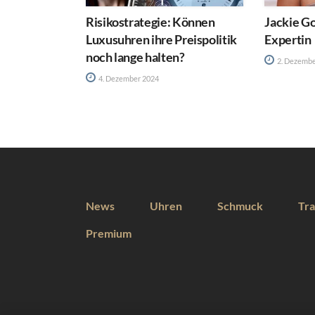
Risikostrategie: Können
Jackie Go
Luxusuhren ihre Preispolitik
Expertin
noch lange halten?
2. Dezembe
4. Dezember 2024
News
Uhren
Schmuck
Tra
Premium