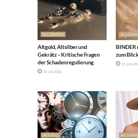
ALLGEMEIN
ALLGEME
Altgold, Altsilber und
BINDER m
Gekrätz – Kritische Fragen
zum Blic
der Schadenregulierung
11. Juni 20
30. Juli 2026
AKTUELL
ALLGEME