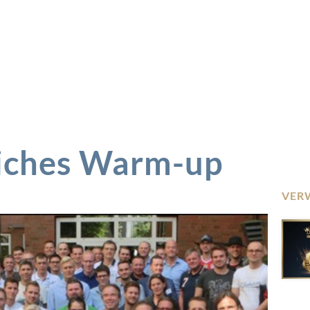
liches Warm-up
VER