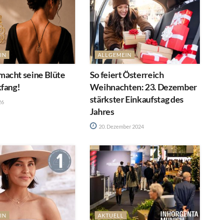
IN
ALLGEMEIN
acht seine Blüte
So feiert Österreich
kfang!
Weihnachten: 23. Dezember
stärkster Einkaufstag des
26
Jahres
20. Dezember 2024
IN
AKTUELL