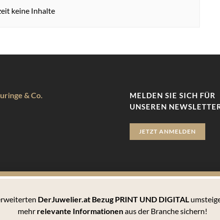
eit keine Inhalte
uringe & Co.
MELDEN SIE SICH FÜR
UNSEREN NEWSLETTER
JETZT ANMELDEN
 erweiterten
DerJuwelier.at Bezug PRINT UND DIGITAL
umsteige
zu bieten. Hierbei handelt es sich um kleine Textdateien, die auf 
mehr
relevante Informationen
aus der Branche sichern!
 können Sie sämtlichen Cookies zustimmen oder unter den Einstellu