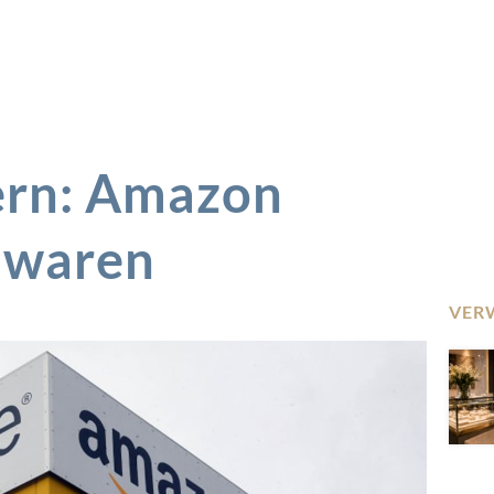
gern: Amazon
uwaren
VER