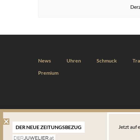
Derz
News
Uhren
Schmuck
Tra
Premium
DIESE WEBSEITE VERWENDET COOKIES
Jetzt auf
DER NEUE ZEITUNGSBEZUG
Wir verwenden Cookies um Ihnen eine optimale Benutzererfahrung 
Endgerät abgelegt werden. Um die Website weiterhin zu nutzen,