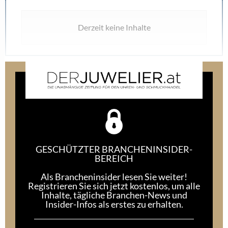
Frequenz
,
Präsentation
,
Schaufenster
,
Uhren-Displays
,
Uhrenfachhandelsmarke 2024
,
Verkaufsraum
HINTERLASSEN SIE UNS EINEN KOMMENTAR
Sie müssen
angemeldet
sein, um einen Kommentar abzugeben.
VERWANDTE THEMEN
Wie der Fachhandel mit dem YES-DAY! neue