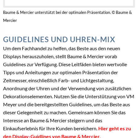
Registrierung
REGISTRIEREN SIE SICH JETZT KOSTENLOS,
BESONDERE INHALTE – NUR FÜR
BESONDERE INSIDER!
Kostenlose
Registrierung
IHRE VORTEILE
als BRANCHEN-INSIDER
Sichern Sie sich jetzt Ihre
Branchen-Poleposition!
Alle Inhalte auf