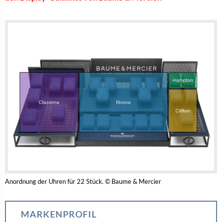
DERJUWELIER.AT in voller
Länge lesen
Unbegrenzter Zugriff auf alle
Informationen
Hier als Branchen-Insider
registrieren
Teilen
Baume & Mercier
,
Dekoration
,
Displays
,
TAGS: