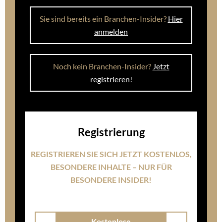
Kunden früher erreicht
Der Verlobungsring entscheidet, welcher Juwelier
im Kopf bleibt
Umsatzchance: Verlobungsring-Experten im
österreichischen Fachhandel
Richemont zieht die Reißleine: Baume & Mercier
an Damiani Group verkauft
Hoher Goldkurs erhöht Einbruchsrisiko