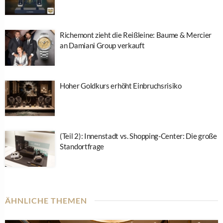
Mondphase trifft Gezeiten: STERNGLAS bringt neue
Naos Edition
14. Juli 2026
NEWS
Warum Swatch gut und gerne auf OpenAI verzichten