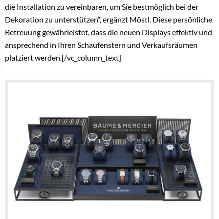
GESCHÜTZTER BRANCHENINSIDER-
BEREICH
Als Brancheninsider lesen Sie weiter!
Registrieren Sie sich jetzt kostenlos, um alle
Inhalte, tägliche Branchen-News und
Insider-Infos als erstes zu erhalten.
Sie sind bereits ein Branchen-Insider?
Hier
anmelden
Noch kein Branchen-Insider?
Jetzt
registrieren!