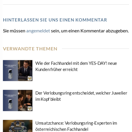
LUXUS-SCHMUCKMARKEN
Schmuck schlägt Krise: Cartier & Co. treiben Richemont
auf Rekordkurs
16. Juli 2026
DIE WELT DER UHRENMARKEN