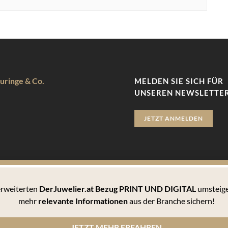
uringe & Co.
MELDEN SIE SICH FÜR
UNSEREN NEWSLETTER
JETZT ANMELDEN
 erweiterten
DerJuwelier.at Bezug PRINT UND DIGITAL
umsteige
zu bieten. Hierbei handelt es sich um kleine Textdateien, die auf 
mehr
relevante Informationen
aus der Branche sichern!
 können Sie sämtlichen Cookies zustimmen oder unter den Einstellu
JETZT MEHR ERFAHREN