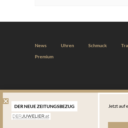
News
Uhren
Schmuck
Tra
Premium
DIESE WEBSEITE VERWENDET COOKIES
Jetzt auf
DER NEUE ZEITUNGSBEZUG
Wir verwenden Cookies um Ihnen eine optimale Benutzererfahrung 
Endgerät abgelegt werden. Um die Website weiterhin zu nutzen,
verwalten welche davon Sie akzeptieren.