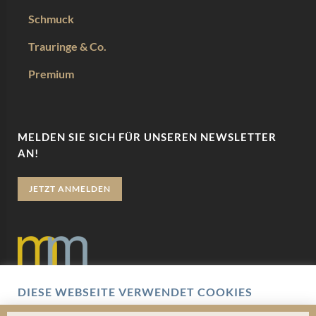
Schmuck
Trauringe & Co.
Premium
MELDEN SIE SICH FÜR UNSEREN NEWSLETTER
AN!
JETZT ANMELDEN
DIESE WEBSEITE VERWENDET COOKIES
Datenschutz
Wir verwenden Cookies um Ihnen eine optimale