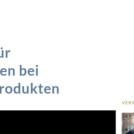
ür
en bei
Produkten
VER