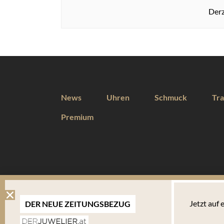
Derz
News
Uhren
Schmuck
Tra
Premium
DIESE WEBSEITE VERWENDET COOKIES
Jetzt auf
DER NEUE ZEITUNGSBEZUG
Wir verwenden Cookies um Ihnen eine optimale Benutzererfahrung 
Endgerät abgelegt werden. Um die Website weiterhin zu nutzen,