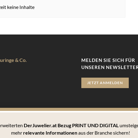
eit keine Inhalte
uringe & Co.
MELDEN SIE SICH FÜR
UNSEREN NEWSLETTER
JETZT ANMELDEN
 erweiterten
DerJuwelier.at Bezug PRINT UND DIGITAL
umsteige
zu bieten. Hierbei handelt es sich um kleine Textdateien, die auf 
mehr
relevante Informationen
aus der Branche sichern!
 können Sie sämtlichen Cookies zustimmen oder unter den Einstellu