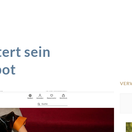
ert sein
ot
VER