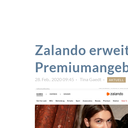
Zalando erweit
Premiumangeb
28. Feb.. 2020 09:45
Tina Gaedt
AKTUELL