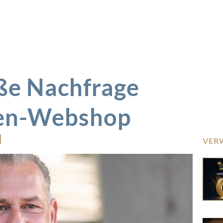
oße Nachfrage
den-Webshop
VER