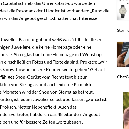
n Capital schrieb, das Uhren-Start-up würde den
est die Resonanz der Händler ist vorhanden: „Rund die
 wir das Angebot geschickt hatten, hat Interesse
Sterngl
 Juwelier-Branche gut und weiß was fehlt – in diesen
enigen Juweliere, die keine Homepage oder eine
n sie: Sternglas baut eine Homepage mit Webshop
n einschließlich Fotos und Texte da sind. Proksch: „Wir
les Know-how an unsere Kunden weitergeben.“ Gebaut
nsfähiges Shop-Gerüst vom Rechtstext bis zur
ChatGP
ektion von Sternglas und auch externe Produkte
hs Monaten wird der Shop von Sternglas betreut,
erden, ist jedem Juwelier selbst überlassen. „Zunächst
t Proksch. Netter Nebeneffekt: Auch das
Handelsvertreter, hat durch das 48-Stunden-Angebot
iben und für bessere Zeiten „vorzubauen“.