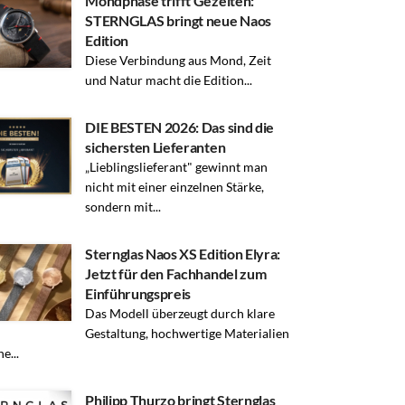
Mondphase trifft Gezeiten:
STERNGLAS bringt neue Naos
Edition
Diese Verbindung aus Mond, Zeit
und Natur macht die Edition...
DIE BESTEN 2026: Das sind die
sichersten Lieferanten
„Lieblingslieferant" gewinnt man
nicht mit einer einzelnen Stärke,
sondern mit...
Sternglas Naos XS Edition Elyra:
Jetzt für den Fachhandel zum
Einführungspreis
Das Modell überzeugt durch klare
Gestaltung, hochwertige Materialien
e...
Philipp Thurzo bringt Sternglas