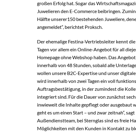
großen Erfolg hat. Sogar das Wirtschaftsmagazi
Juwelieren den E-Commerce beibringen. Zumind
Hälfte unserer150 bestehenden Juweliere, denen
angemeldet“, berichtet Proksch.
Der ehemalige Festina-Vertriebsleiter kennt die
Tagen vor allem ein Online-Angebot für all diej
Homepage ohne Webshop haben. Das Angebot a
innerhalb von 48 Stunden, sobald alle Unterlage
wollen unsere B2C-Expertise und unser digita
wird innerhalb von zwei Tagen ein voll funktio
Auftragsbestätigung, in der zumindest die Koll
integriert sind. Für die Dauer von zunächst sec
inwieweit die Inhalte gepflegt oder ausgebaut w
geht es um einen Start – und zwar zeitnah“, sag
Außendienstteam, bei Sternglas sind es freie 
Möglichkeiten mit den Kunden in Kontakt zu ble