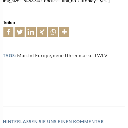
img_size=”645×340″ onclick=”link_no” autoplay=”yes”]
Teilen
Martini Europe
,
neue Uhrenmarke
,
TWLV
TAGS:
HINTERLASSEN SIE UNS EINEN KOMMENTAR