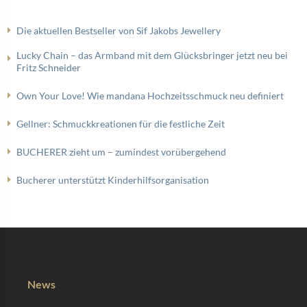
Die aktuellen Bestseller von Sif Jakobs Jewellery
Lucky Chain – das Armband mit dem Glücksbringer jetzt neu bei
Fritz Schneider
Own Your Love! Wie mandana Hochzeitsschmuck neu definiert
Gellner: Schmuckkreationen für die festliche Zeit
BUCHERER zieht um – zumindest vorübergehend
Bucherer unterstützt Kinderhilfsorganisation
News