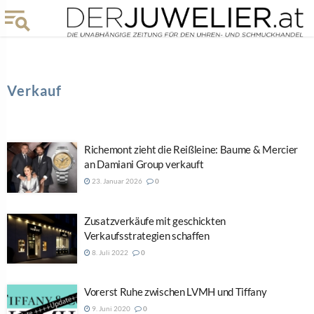
Verkauf
Richemont zieht die Reißleine: Baume & Mercier
an Damiani Group verkauft
23. Januar 2026
0
Zusatzverkäufe mit geschickten
Verkaufsstrategien schaffen
8. Juli 2022
0
Vorerst Ruhe zwischen LVMH und Tiffany
9. Juni 2020
0