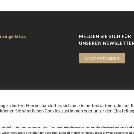
uringe & Co.
MELDEN SIE SICH FÜR
UNSEREN NEWSLETTER
JETZT ANMELDEN
zu bieten. Hierbei handelt es sich um kleine Textdateien, die auf 
 können Sie sämtlichen Cookies zustimmen oder unter den Einstellu
n Cookies informiert werden und einzeln über deren Annahme entscheiden oder die Annahme von Cookie
, wie er die Cookie-Einstellungen verwaltet. Diese ist in dem Hilfemenü jedes Browsers beschrieben,