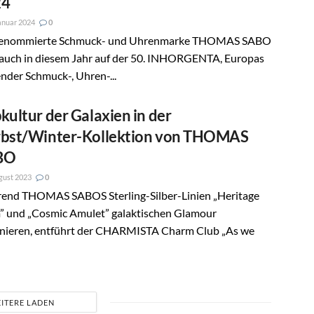
24
anuar 2024
0
renommierte Schmuck- und Uhrenmarke THOMAS SABO
 auch in diesem Jahr auf der 50. INHORGENTA, Europas
nder Schmuck-, Uhren-...
kultur der Galaxien in der
bst/Winter-Kollektion von THOMAS
BO
gust 2023
0
end THOMAS SABOS Sterling-Silber-Linien „Heritage
” und „Cosmic Amulet” galaktischen Glamour
enieren, entführt der CHARMISTA Charm Club „As we
ITERE LADEN