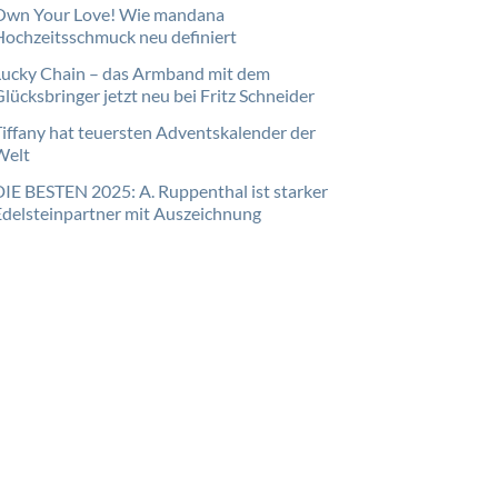
Own Your Love! Wie mandana
Hochzeitsschmuck neu definiert
Lucky Chain – das Armband mit dem
lücksbringer jetzt neu bei Fritz Schneider
Tiffany hat teuersten Adventskalender der
Welt
DIE BESTEN 2025: A. Ruppenthal ist starker
Edelsteinpartner mit Auszeichnung