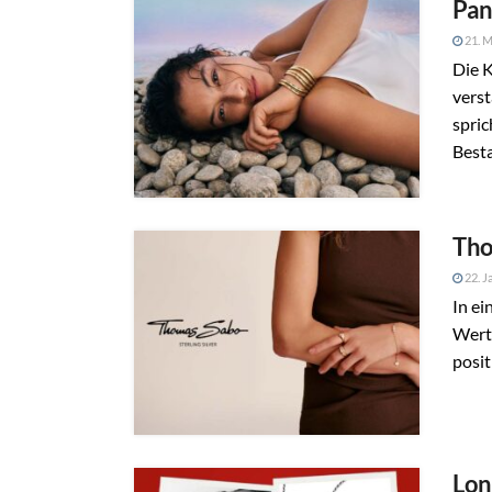
Pan
21. M
Die K
verst
spric
Best
Tho
22. J
In e
Werti
posi
Lon