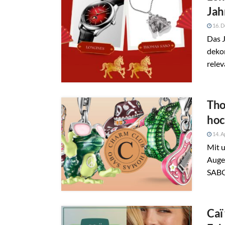
Jah
16. 
Das J
dekor
relev
Tho
hoc
14. A
Mit 
Auge
SABO 
Caï