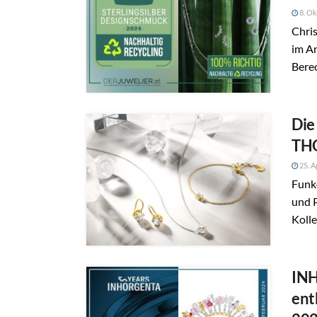
8. Ok
Chris
im An
Berec
Die
TH
25. A
Funke
und P
Koll
IN
ent