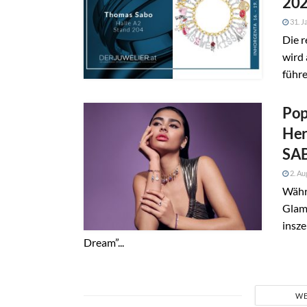
20
31. J
Die 
wird
führe
Pop
Her
SA
2. Au
Währ
Glam
insz
Dream”...
WE