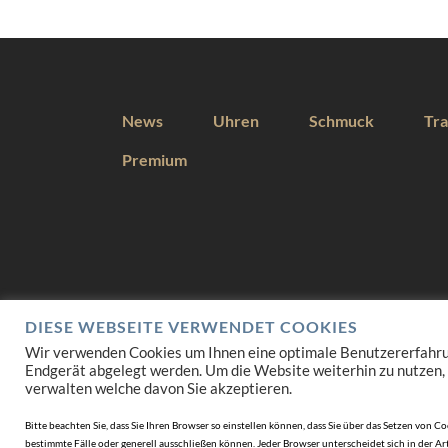
News
Uhren
Schmuck
Tra
Premium
DIESE WEBSEITE VERWENDET COOKIES
Wir verwenden Cookies um Ihnen eine optimale Benutzererfahrung 
Endgerät abgelegt werden. Um die Website weiterhin zu nutzen,
verwalten welche davon Sie akzeptieren.
Bitte beachten Sie, dass Sie Ihren Browser so einstellen können, dass Sie über das Setzen vo
bestimmte Fälle oder generell ausschließen können. Jeder Browser unterscheidet sich in der Art