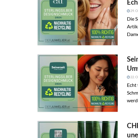
Ech
29. O
Die S
Artik
Dame
Sei
Um
22. O
Echt 
Schmu
werde
CHR
une