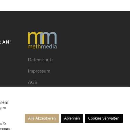
 AN!
Datenschutz
Impressum
AGB
Mediadaten
Ihrem
ngen
Alle Akzeptieren
Ablehnen
Cookies verwalten
s für
 welches