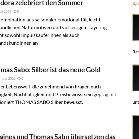
dora zelebriert den Sommer
A
ai 2026
0
ombination aus saisonaler Emotionalität, leicht
ändlichen Naturmotiven und vielseitigem Layering
ht sowohl Impulskäuferinnen als auch
andskundinnen an
Rat
mas Sabo: Silber ist das neue Gold
anuar 2026
0
iner Lebenswelt, die zunehmend von Fragen nach
gkeit, Nachhaltigkeit und Preisbewusstsein geprägt ist,
tioniert THOMAS SABO Silber bewusst.
unt
gines und Thomas Sabo übersetzen das