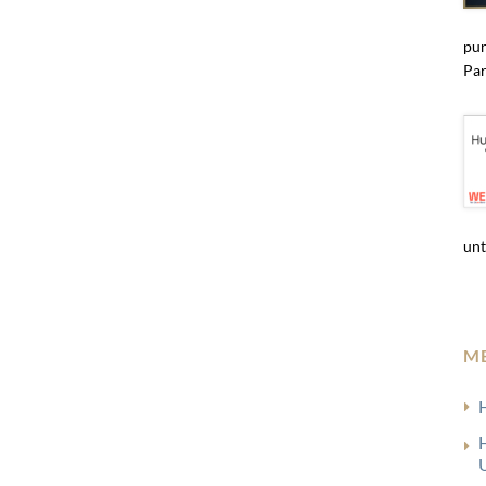
pun
Par
unt
M