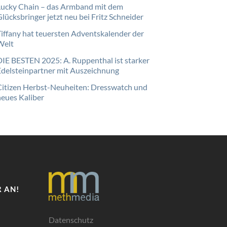
Lucky Chain – das Armband mit dem
lücksbringer jetzt neu bei Fritz Schneider
Tiffany hat teuersten Adventskalender der
Welt
DIE BESTEN 2025: A. Ruppenthal ist starker
Edelsteinpartner mit Auszeichnung
Citizen Herbst-Neuheiten: Dresswatch und
neues Kaliber
 AN!
Datenschutz