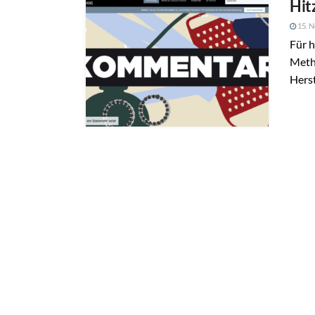
Hit
15. 
Für h
Meth 
Herst