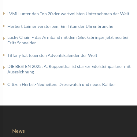
LVMH unter den Top 20 der wertvollsten Unternehmen der Welt
Herbert Laimer verstorben: Ein Titan der Uhrenbranche
Lucky Chain – das Armband mit dem Glücksbringer jetzt neu bei
Fritz Schneider
Tiffany hat teuersten Adventskalender der Welt
DIE BESTEN 2025: A. Ruppenthal ist starker Edelsteinpartner mit
Auszeichnung
Citizen Herbst-Neuheiten: Dresswatch und neues Kaliber
News