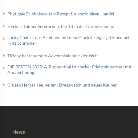
Phytigale Erlebniswelten: Rezept für stationären Handel
Herbert Laimer verstorben: Ein Titan der Uhrenbranche
Lucky Chain – das Armband mit dem Glücksbringer jetzt neu bei
Fritz Schneider
Tiffany hat teuersten Adventskalender der Welt
DIE BESTEN 2025: A. Ruppenthal ist starker Edelsteinpartner mit
Auszeichnung
Citizen Herbst-Neuheiten: Dresswatch und neues Kaliber
News