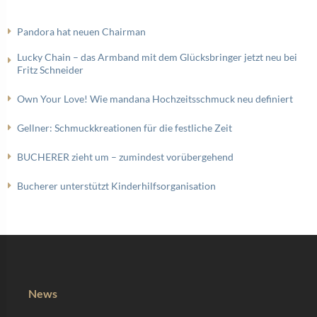
Pandora hat neuen Chairman
Lucky Chain – das Armband mit dem Glücksbringer jetzt neu bei
Fritz Schneider
Own Your Love! Wie mandana Hochzeitsschmuck neu definiert
Gellner: Schmuckkreationen für die festliche Zeit
BUCHERER zieht um – zumindest vorübergehend
Bucherer unterstützt Kinderhilfsorganisation
News