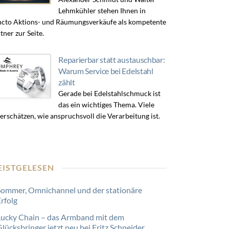
Lehmkühler stehen Ihnen in
cto Aktions- und Räumungsverkäufe als kompetente
tner zur Seite.
Reparierbar statt austauschbar:
Warum Service bei Edelstahl
zählt
Gerade bei Edelstahlschmuck ist
das ein wichtiges Thema. Viele
erschätzen, wie anspruchsvoll die Verarbeitung ist.
EISTGELESEN
Sommer, Omnichannel und der stationäre
Erfolg
Lucky Chain – das Armband mit dem
lücksbringer jetzt neu bei Fritz Schneider