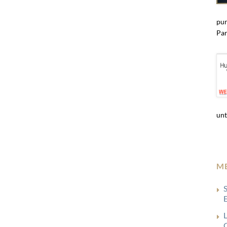
pun
Par
unt
M
G