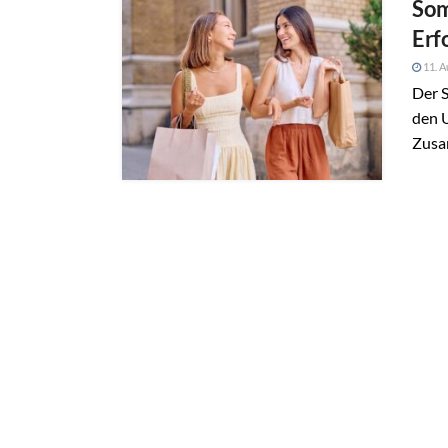
Som
Erf
11. A
Der S
den U
Zusa