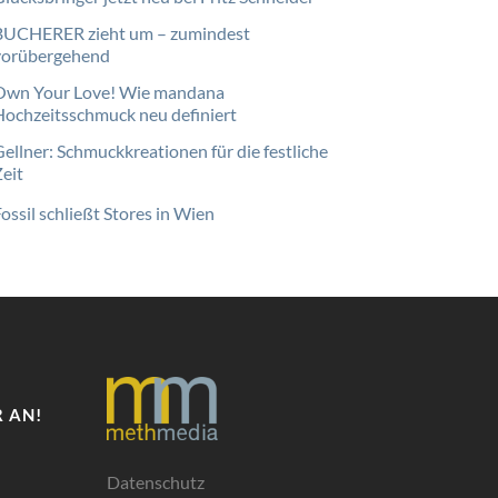
BUCHERER zieht um – zumindest
vorübergehend
Own Your Love! Wie mandana
Hochzeitsschmuck neu definiert
Gellner: Schmuckkreationen für die festliche
Zeit
ossil schließt Stores in Wien
 AN!
Datenschutz