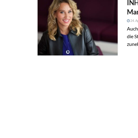
INH
Ma
24. A
Auch 
die S
zuneh