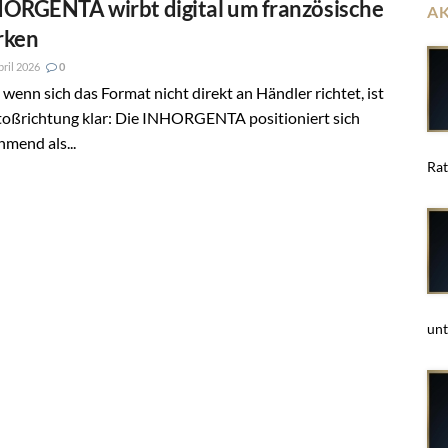
ORGENTA wirbt digital um französische
A
rken
pril 2026
0
wenn sich das Format nicht direkt an Händler richtet, ist
toßrichtung klar: Die INHORGENTA positioniert sich
mend als...
Rat
unt