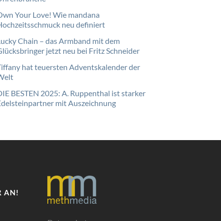
Own Your Love! Wie mandana
Hochzeitsschmuck neu definiert
Lucky Chain – das Armband mit dem
lücksbringer jetzt neu bei Fritz Schneider
Tiffany hat teuersten Adventskalender der
Welt
DIE BESTEN 2025: A. Ruppenthal ist starker
Edelsteinpartner mit Auszeichnung
 AN!