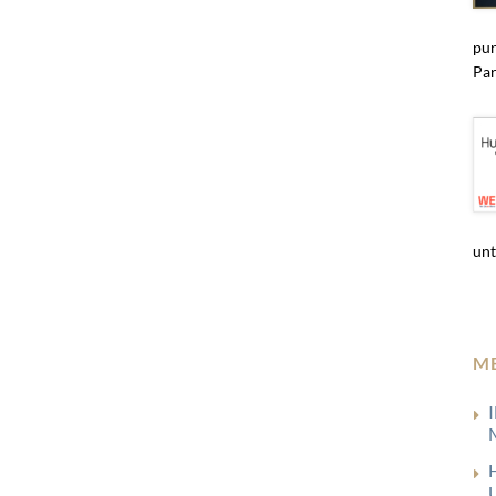
pun
Par
unt
M