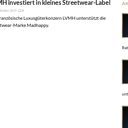
H investiert in kleines Streetwear-Label
A
ktober 2019
0
französische Luxusgüterkonzern LVMH unterstützt die
etwear-Marke Madhappy.
Rat
unt