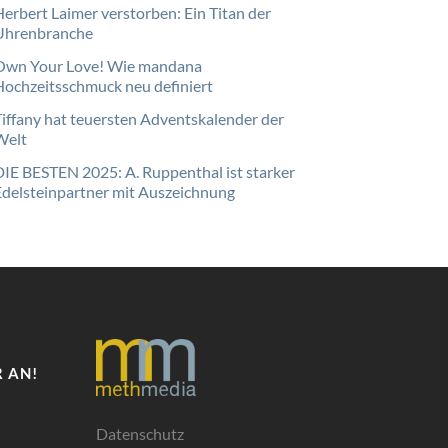
Herbert Laimer verstorben: Ein Titan der
Uhrenbranche
Own Your Love! Wie mandana
Hochzeitsschmuck neu definiert
Tiffany hat teuersten Adventskalender der
Welt
DIE BESTEN 2025: A. Ruppenthal ist starker
Edelsteinpartner mit Auszeichnung
 AN!
Datenschutz