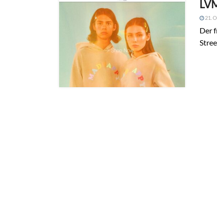
LVM
21. O
Der 
Stre