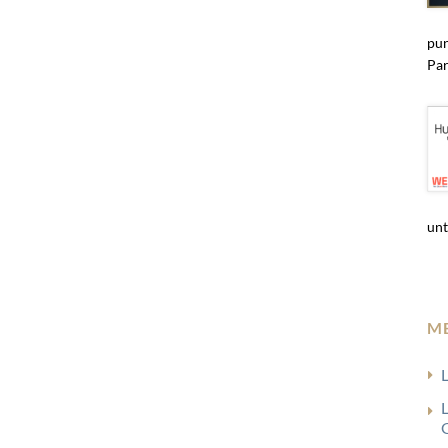
pun
Par
unt
M
G