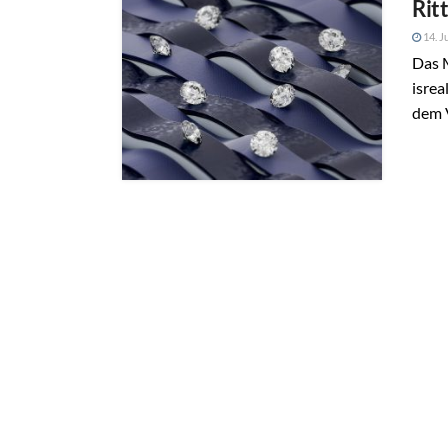
Rit
14. J
Das 
isrea
dem V