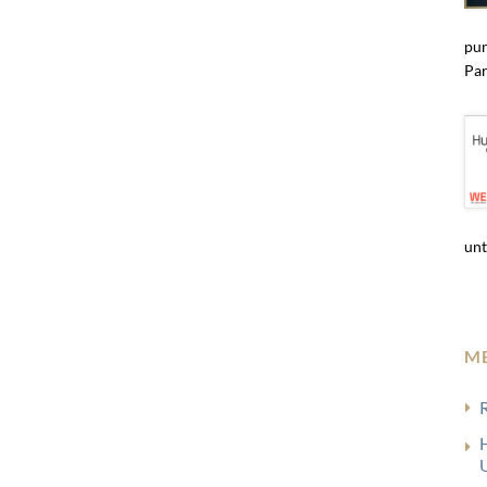
pun
Par
unt
M