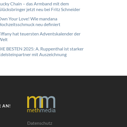
Lucky Chain – das Armband mit dem
lücksbringer jetzt neu bei Fritz Schneider
Own Your Love! Wie mandana
Hochzeitsschmuck neu definiert
Tiffany hat teuersten Adventskalender der
Welt
DIE BESTEN 2025: A. Ruppenthal ist starker
Edelsteinpartner mit Auszeichnung
 AN!
Datenschutz