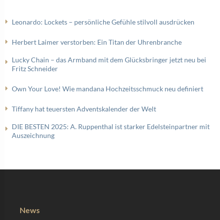
Leonardo: Lockets – persönliche Gefühle stilvoll ausdrücken
Herbert Laimer verstorben: Ein Titan der Uhrenbranche
Lucky Chain – das Armband mit dem Glücksbringer jetzt neu bei
Fritz Schneider
Own Your Love! Wie mandana Hochzeitsschmuck neu definiert
Tiffany hat teuersten Adventskalender der Welt
DIE BESTEN 2025: A. Ruppenthal ist starker Edelsteinpartner mit
Auszeichnung
News