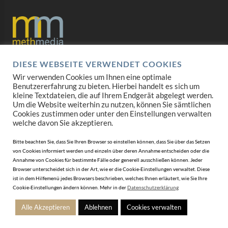
DIESE WEBSEITE VERWENDET COOKIES
Datenschutz
Wir verwenden Cookies um Ihnen eine optimale
Benutzererfahrung zu bieten. Hierbei handelt es sich um
Impressum
kleine Textdateien, die auf Ihrem Endgerät abgelegt werden.
Um die Website weiterhin zu nutzen, können Sie sämtlichen
AGB
Cookies zustimmen oder unter den Einstellungen verwalten
welche davon Sie akzeptieren.
Mediadaten
Bitte beachten Sie, dass Sie Ihren Browser so einstellen können, dass Sie über das Setzen
von Cookies informiert werden und einzeln über deren Annahme entscheiden oder die
Annahme von Cookies für bestimmte Fälle oder generell ausschließen können. Jeder
Browser unterscheidet sich in der Art, wie er die Cookie-Einstellungen verwaltet. Diese
ist in dem Hilfemenü jedes Browsers beschrieben, welches Ihnen erläutert, wie Sie Ihre
Cookie-Einstellungen ändern können. Mehr in der
Datenschutzerklärung
Alle Akzeptieren
Ablehnen
Cookies verwalten
© 2010-2026 DERJUWELIER.at