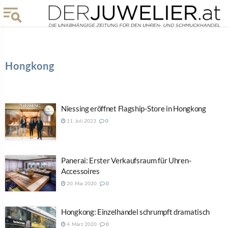
Hongkong
Niessing eröffnet Flagship-Store in Hongkong
11. Juli 2023
0
Panerai: Erster Verkaufsraum für Uhren-
Accessoires
20. Mai 2020
0
Hongkong: Einzelhandel schrumpft dramatisch
4. März 2020
0