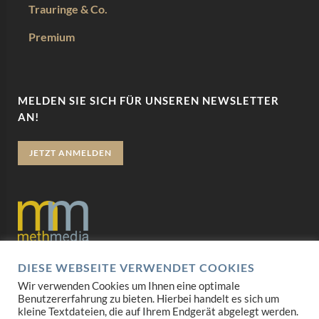
Trauringe & Co.
Premium
MELDEN SIE SICH FÜR UNSEREN NEWSLETTER
AN!
JETZT ANMELDEN
DIESE WEBSEITE VERWENDET COOKIES
Datenschutz
Wir verwenden Cookies um Ihnen eine optimale
Benutzererfahrung zu bieten. Hierbei handelt es sich um
Impressum
kleine Textdateien, die auf Ihrem Endgerät abgelegt werden.