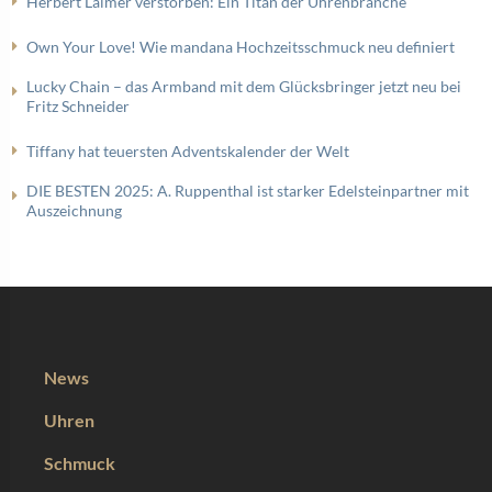
Herbert Laimer verstorben: Ein Titan der Uhrenbranche
Own Your Love! Wie mandana Hochzeitsschmuck neu definiert
Lucky Chain – das Armband mit dem Glücksbringer jetzt neu bei
Fritz Schneider
Tiffany hat teuersten Adventskalender der Welt
DIE BESTEN 2025: A. Ruppenthal ist starker Edelsteinpartner mit
Auszeichnung
News
Uhren
Schmuck