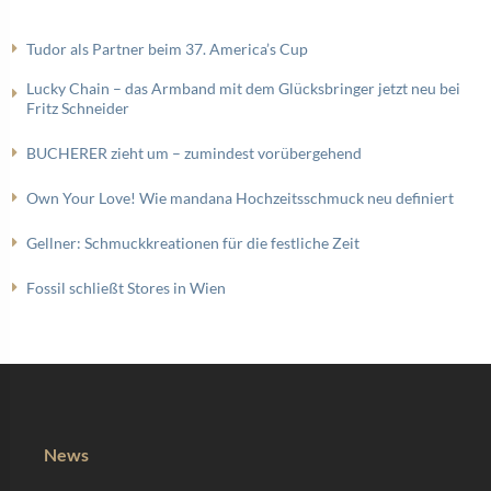
Tudor als Partner beim 37. America’s Cup
Lucky Chain – das Armband mit dem Glücksbringer jetzt neu bei
Fritz Schneider
BUCHERER zieht um – zumindest vorübergehend
Own Your Love! Wie mandana Hochzeitsschmuck neu definiert
Gellner: Schmuckkreationen für die festliche Zeit
Fossil schließt Stores in Wien
News