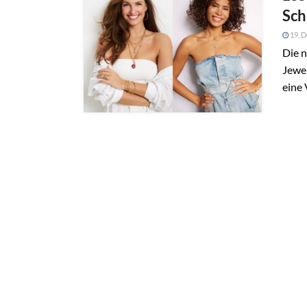
Sch
19. 
Die n
Jewel
eine 