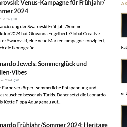
rovski: Venus-Kampagne für Frühjahr/
A
mmer 2024
ril 2024
0
Lancierung der Swarovski Frühjahr/Sommer-
ktion2024 hat Giovanna Engelbert, Global Creative
ctor Swarovski, eine neue Markenkampagne konzipiert,
ich die Ikonografie...
Rat
nardo Jewels: Sommerglück und
len-Vibes
ärz 2024
0
e Farbe verkörpert sommerliche Entspannung und
unt
srauschen besser als Türkis. Daher setzt die Leonardo
s Kette Pippa Aqua genau auf...
nardo Frühjahr/Sommer 2024: Heritage