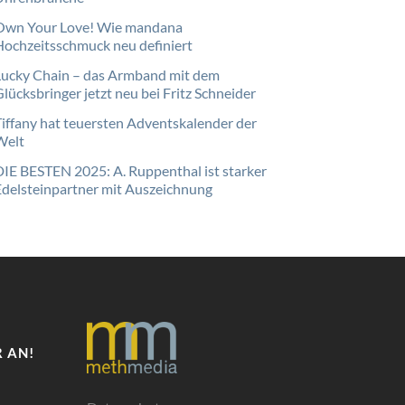
Own Your Love! Wie mandana
Hochzeitsschmuck neu definiert
Lucky Chain – das Armband mit dem
lücksbringer jetzt neu bei Fritz Schneider
Tiffany hat teuersten Adventskalender der
Welt
DIE BESTEN 2025: A. Ruppenthal ist starker
Edelsteinpartner mit Auszeichnung
 AN!