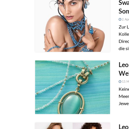
Swa
So
2. Ap
Zur 
Kolle
Dire
die s
Leo
Wel
13. M
Kein
Meere
Jewel
Leo