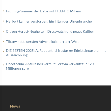
Frühling/Sommer der Liebe mit TI SENTO Milano
Herbert Laimer verstorben: Ein Titan der Uhrenbranche
Citizen Herbst-Neuheiten: Dresswatch und neues Kaliber
Tiffany hat teuersten Adventskalender der Welt
DIE BESTEN 2025: A. Ruppenthal ist starker Edelsteinpartner mit
Auszeichnung
Dorotheum-Anteile neu verteilt: Soravia verkauft für 120
Millionen Euro
News