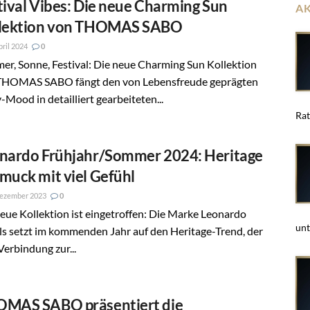
tival Vibes: Die neue Charming Sun
A
lektion von THOMAS SABO
pril 2024
0
r, Sonne, Festival: Die neue Charming Sun Kollektion
THOMAS SABO fängt den von Lebensfreude geprägten
-Mood in detailliert gearbeiteten...
Rat
nardo Frühjahr/Sommer 2024: Heritage
muck mit viel Gefühl
Dezember 2023
0
eue Kollektion ist eingetroffen: Die Marke Leonardo
unt
s setzt im kommenden Jahr auf den Heritage-Trend, der
Verbindung zur...
MAS SABO präsentiert die