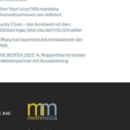
Own Your Love! Wie mandana
Hochzeitsschmuck neu definiert
Lucky Chain – das Armband mit dem
lücksbringer jetzt neu bei Fritz Schneider
Tiffany hat teuersten Adventskalender der
Welt
DIE BESTEN 2025: A. Ruppenthal ist starker
Edelsteinpartner mit Auszeichnung
 AN!