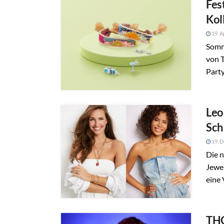
Fes
Kol
19. A
Somme
von 
Party
Leo
Sch
19. 
Die n
Jewel
eine 
THO