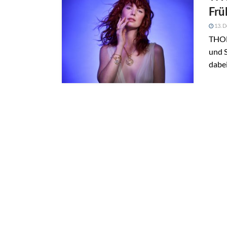
Frü
13. 
THOM
und 
dabei