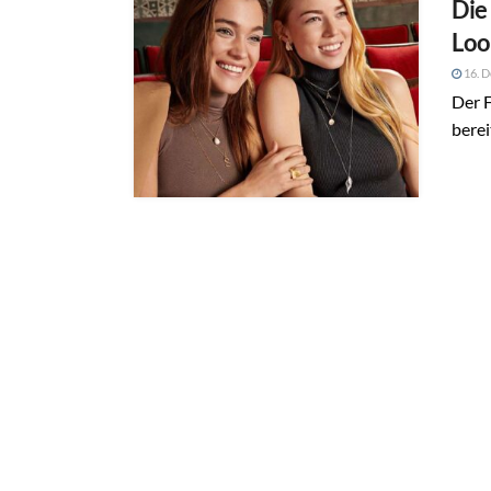
Die
Loo
16. 
Der 
berei