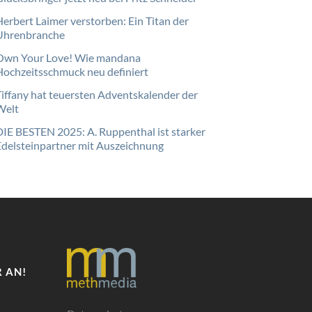
Herbert Laimer verstorben: Ein Titan der
Uhrenbranche
Own Your Love! Wie mandana
Hochzeitsschmuck neu definiert
Tiffany hat teuersten Adventskalender der
Welt
DIE BESTEN 2025: A. Ruppenthal ist starker
Edelsteinpartner mit Auszeichnung
 AN!