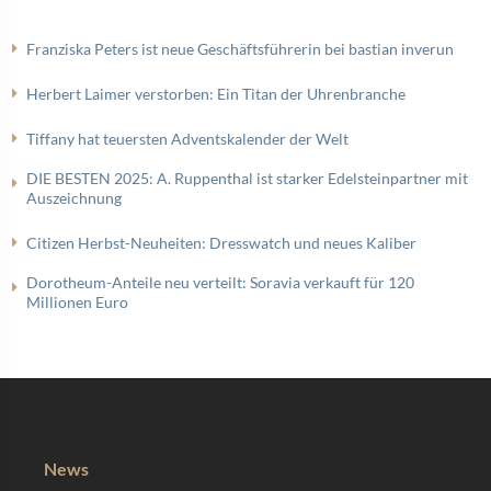
Franziska Peters ist neue Geschäftsführerin bei bastian inverun
Herbert Laimer verstorben: Ein Titan der Uhrenbranche
Tiffany hat teuersten Adventskalender der Welt
DIE BESTEN 2025: A. Ruppenthal ist starker Edelsteinpartner mit
Auszeichnung
Citizen Herbst-Neuheiten: Dresswatch und neues Kaliber
Dorotheum-Anteile neu verteilt: Soravia verkauft für 120
Millionen Euro
News