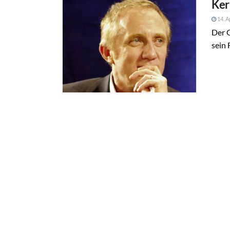
Ker
14. A
Der 
sein 