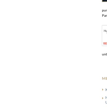
pun
Par
unt
M