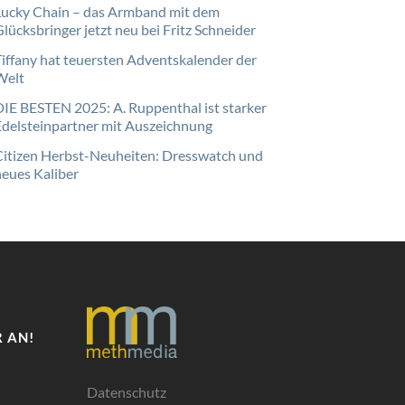
Lucky Chain – das Armband mit dem
lücksbringer jetzt neu bei Fritz Schneider
Tiffany hat teuersten Adventskalender der
Welt
DIE BESTEN 2025: A. Ruppenthal ist starker
Edelsteinpartner mit Auszeichnung
Citizen Herbst-Neuheiten: Dresswatch und
neues Kaliber
 AN!
Datenschutz