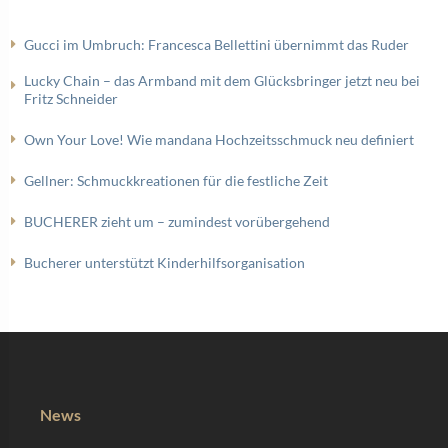
Gucci im Umbruch: Francesca Bellettini übernimmt das Ruder
Lucky Chain – das Armband mit dem Glücksbringer jetzt neu bei
Fritz Schneider
Own Your Love! Wie mandana Hochzeitsschmuck neu definiert
Gellner: Schmuckkreationen für die festliche Zeit
BUCHERER zieht um – zumindest vorübergehend
Bucherer unterstützt Kinderhilfsorganisation
News