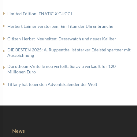
Limited Edition: FNATIC X GUCCI
Herbert Laimer verstorben: Ein Titan der Uhrenbranche
Citizen Herbst-Neuheiten: Dresswatch und neues Kaliber
DIE BESTEN 2025: A. Ruppenthal ist starker Edelsteinpartner mit
Auszeichnung
Dorotheum-Anteile neu verteilt: Soravia verkauft für 120
Millionen Euro
Tiffany hat teuersten Adventskalender der Welt
News